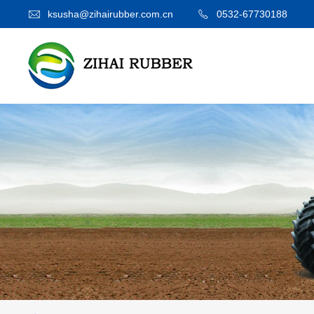
ksusha@zihairubber.com.cn
0532-67730188