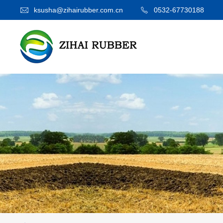
ksusha@zihairubber.com.cn
0532-67730188